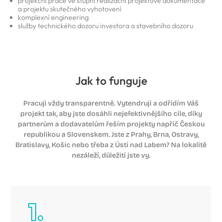
projekční práce ve stupni realizační projektové dokumentace
a projektu skutečného vyhotovení
komplexní engineering
služby technického dozoru investora a stavebního dozoru
Jak to funguje
Pracuji vždy transparentně. Vytendruji a odřídím Váš
projekt tak, aby jste dosáhli nejefektivnějšího cíle, díky
partnerům a dodavatelům řeším projekty napříč Českou
republikou a Slovenskem. Jste z Prahy, Brna, Ostravy,
Bratislavy, Košic nebo třeba z Ústí nad Labem? Na lokalitě
nezáleží, důležití jste vy.