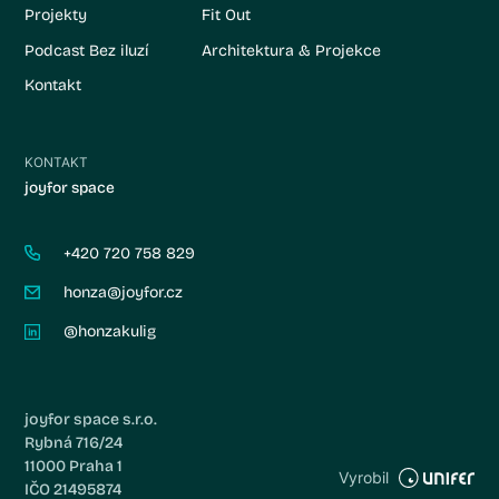
Projekty
Fit Out
Podcast Bez iluzí
Architektura & Projekce
Kontakt
KONTAKT
joyfor space
+420 720 758 829
honza@joyfor.cz
@honzakulig
joyfor space s.r.o.
Rybná 716/24
11000 Praha 1
Vyrobil
IČO 21495874